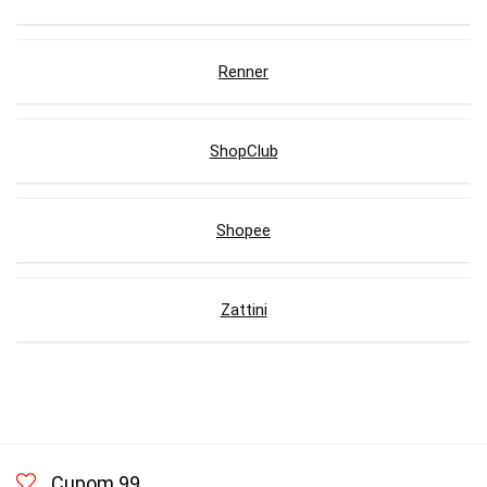
Renner
ShopClub
Shopee
Zattini
Cupom 99