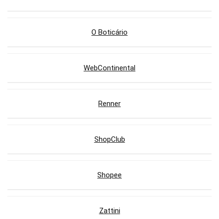
O Boticário
WebContinental
Renner
ShopClub
Shopee
Zattini