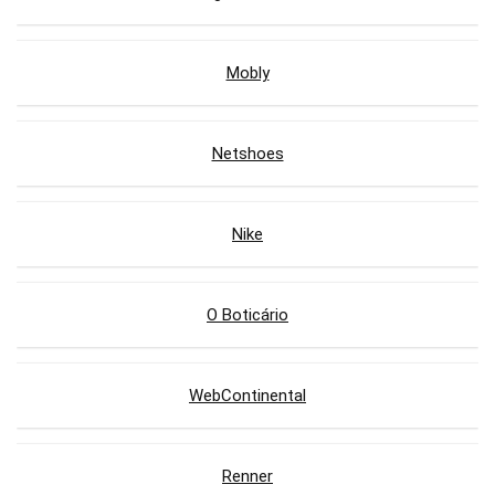
Mobly
Netshoes
Nike
O Boticário
WebContinental
Renner