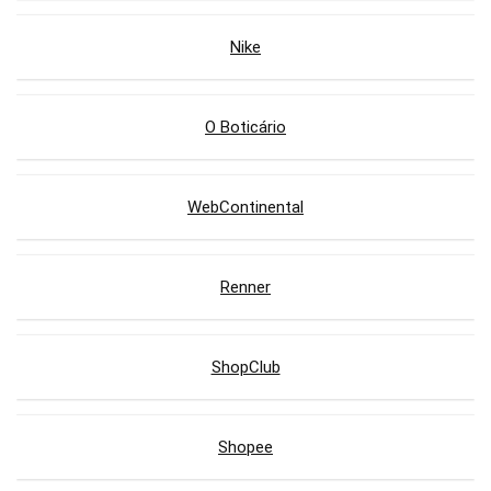
Nike
O Boticário
WebContinental
Renner
ShopClub
Shopee