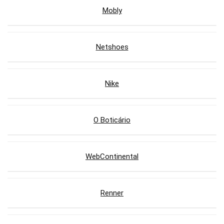
Mobly
Netshoes
Nike
O Boticário
WebContinental
Renner