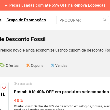
🚙 Peças usadas com até 65% OFF na Renova Ecopeças
s
Grupo de Promoções
e Desconto Fossil
relógio novo e ainda economize usando cupom de desconto Foss
Ofertas
Cupons
Vendas
3 anos atrás
Fossil: Até 40% OFF em produtos selecionados
40%
Oferta Fossil: Ganhe até 40% de desconto em relógios, bolsas, e ac
produtos listados ao ativar a oferta.