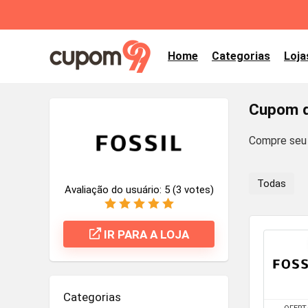
Home
Categorias
Loja
Cupom d
Compre seu 
Todas
Avaliação do usuário:
5
(
3
votes)
IR PARA A LOJA
Categorias