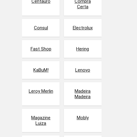
Centauro
Compra
Certa
Consul
Electrolux
Fast Shop
Hering
KaBuM!
Lenovo
Leroy Merlin
Madeira
Madeira
Magazine
Mobly
Luiza