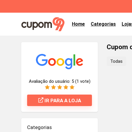
Home
Categorias
Loja
Cupom d
Todas
Avaliação do usuário:
5
(
1
vote)
IR PARA A LOJA
Categorias