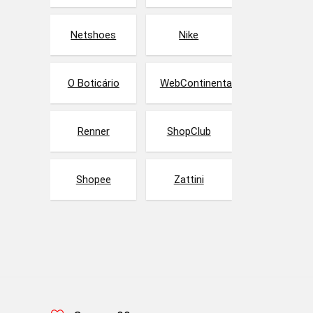
Netshoes
Nike
O Boticário
WebContinental
Renner
ShopClub
Shopee
Zattini