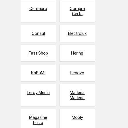
Centauro
Compra
Certa
Consul
Electrolux
Fast Shop
Hering
KaBuM!
Lenovo
Leroy Merlin
Madeira
Madeira
Magazine
Mobly
Luiza