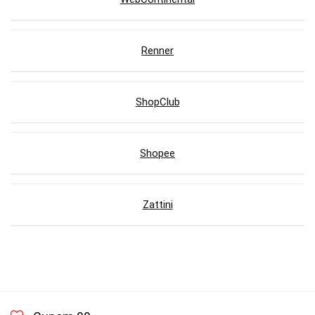
Renner
ShopClub
Shopee
Zattini