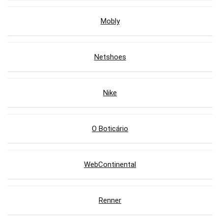
Mobly
Netshoes
Nike
O Boticário
WebContinental
Renner