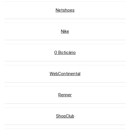
Netshoes
Nike
O Boticário
WebContinental
Renner
ShopClub