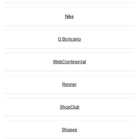
Nike
O Boticário
WebContinental
Renner
ShopClub
Shopee