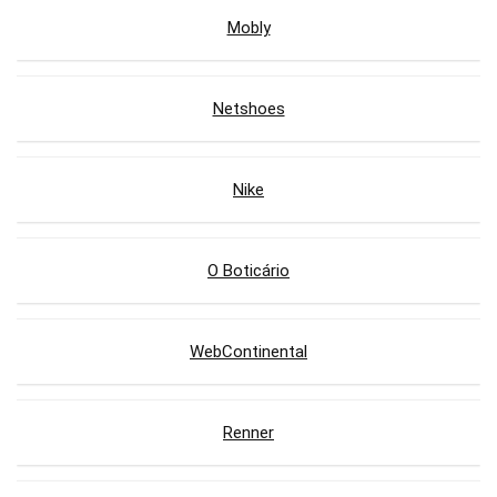
Mobly
Netshoes
Nike
O Boticário
WebContinental
Renner