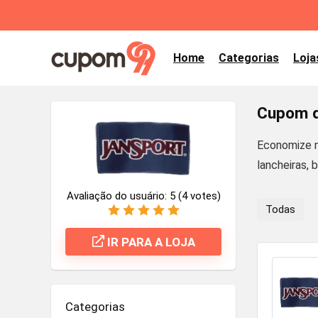
Home
Categorias
Loja
Cupom d
Economize n
lancheiras, 
Avaliação do usuário:
5
(
4
votes)
Todas
IR PARA A LOJA
Categorias