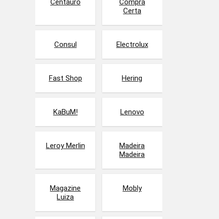
Centauro
Compra
Certa
Consul
Electrolux
Fast Shop
Hering
KaBuM!
Lenovo
Leroy Merlin
Madeira
Madeira
Magazine
Mobly
Luiza