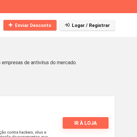
Enviar Desconto
Logar / Registrar
empresas de antivírus do mercado.
IR À LOJA
ão contra hackers, vírus e
roteção de pagamentos que