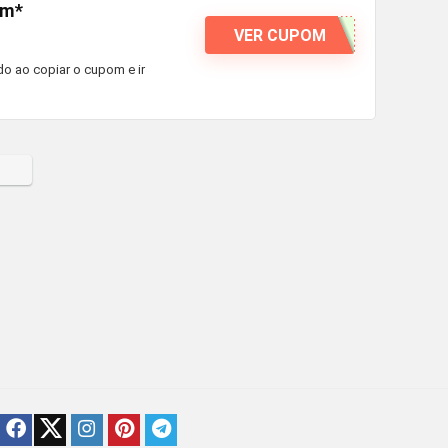
um*
VER CUPOM
o ao copiar o cupom e ir