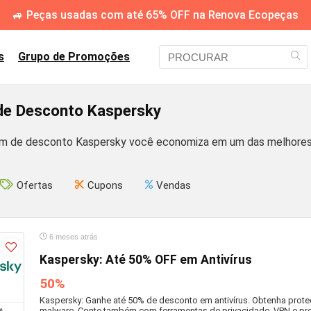
🚙 Peças usadas com até 65% OFF na Renova Ecopeças
s
Grupo de Promoções
e Desconto Kaspersky
 de desconto Kaspersky você economiza em um das melhores 
Ofertas
Cupons
Vendas
6 meses atrás
Kaspersky: Até 50% OFF em Antivírus
50%
Kaspersky: Ganhe até 50% de desconto em antivírus. Obtenha proteç
malware. Conte também com ferramentas de privacidade, VPN e p