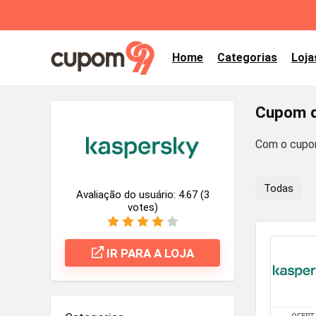
Home
Categorias
Loja
Cupom d
Com o cupom
Todas
Avaliação do usuário:
4.67
(
3
votes)
IR PARA A LOJA