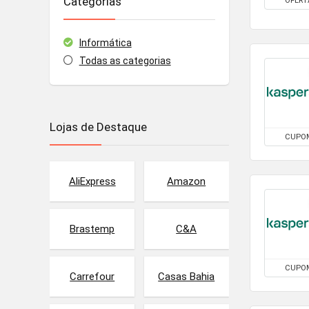
Categorias
OFERT
Informática
Todas as categorias
Lojas de Destaque
CUPO
AliExpress
Amazon
Brastemp
C&A
CUPO
Carrefour
Casas Bahia