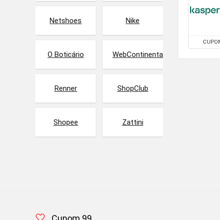
Netshoes
Nike
CUPO
O Boticário
WebContinental
Renner
ShopClub
Shopee
Zattini
Cupom 99