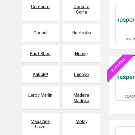
Centauro
Compra
Certa
Consul
Electrolux
CUPO
Fast Shop
Hering
EXCLUSIVO
KaBuM!
Lenovo
Leroy Merlin
Madeira
CUPO
Madeira
Magazine
Mobly
Luiza