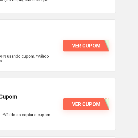
VER CUPOM
 VPN usando cupom. *Válido
ta
o Cupom
VER CUPOM
 *Válido ao copiar o cupom