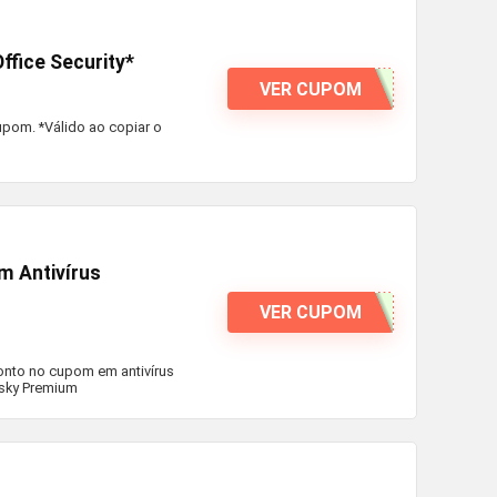
fice Security*
VER CUPOM
upom. *Válido ao copiar o
m Antivírus
VER CUPOM
nto no cupom em antivírus
rsky Premium