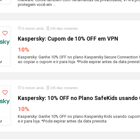
A
protegem você em ...
6 meses atrás
145 dias restantes
Kaspersky: Cupom de 10% OFF em VPN
10%
Kaspersky: Ganhe 10% OFF no plano Kaspersky Secure Connection
ao copiar o cupom e ir para loja. *Pode expirar antes da data previs
M
6 meses atrás
145 dias restantes
Kaspersky: 10% OFF no Plano SafeKids usand
10%
Kaspersky: Ganhe 10% OFF no plano Kaspersky Kids usando cupom.
e ir para loja. *Pode expirar antes da data prevista
M