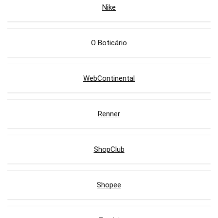
Nike
O Boticário
WebContinental
Renner
ShopClub
Shopee