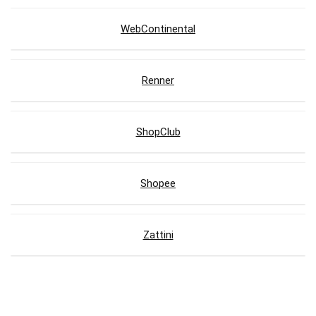
WebContinental
Renner
ShopClub
Shopee
Zattini