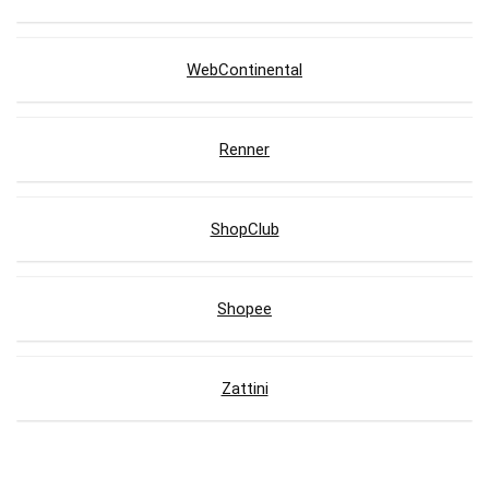
WebContinental
Renner
ShopClub
Shopee
Zattini