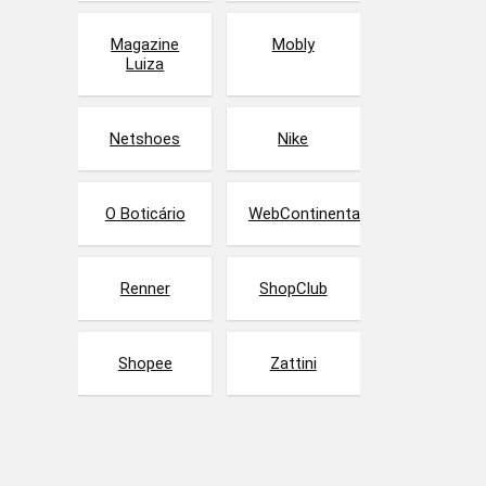
Magazine
Mobly
Luiza
Netshoes
Nike
O Boticário
WebContinental
Renner
ShopClub
Shopee
Zattini