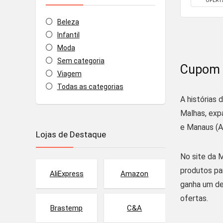
OFERT
Beleza
Infantil
Moda
Sem categoria
Cupom 
Viagem
Todas as categorias
A histórias 
Malhas, expa
e Manaus (A
Lojas de Destaque
No site da M
produtos par
AliExpress
Amazon
ganha um de
ofertas.
Brastemp
C&A