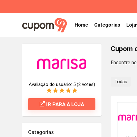
Home
Categorias
Loja
Cupom d
Encontre ne
Todas
Avaliação do usuário:
5
(
2
votes)
IR PARA A LOJA
Categorias