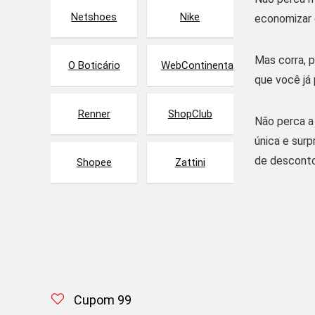
Netshoes
Nike
economizar 
Mas corra, 
O Boticário
WebContinental
que você já 
Renner
ShopClub
Não perca a
única e sur
de desconto 
Shopee
Zattini
Cupom 99