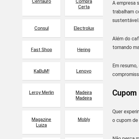
Centauro
Compra
A empresa s
Certa
trabalham c
sustentável
Consul
Electrolux
Além do caf
tornando ma
Fast Shop
Hering
Em resumo, 
KaBuM!
Lenovo
compromisso
Cupom 
Leroy Merlin
Madeira
Madeira
Quer experi
Magazine
Mobly
o cupom de 
Luiza
Não perca m