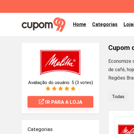
Home
Categorias
Loja
Cupom d
Economize c
de café, ho
Regiões Bras
Avaliação do usuário:
5
(
3
votes)
Todas
IR PARA A LOJA
Categorias