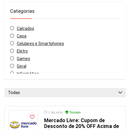
Categorias
Calçados
Casa
Celulares e Smartphones
Eletro
Games
Geral
Informática
Moda
Música
Todas
Pet Shop
Sem categoria
Todas as categorias
1 dia atrás
Testado
Mercado Livre: Cupom de
Desconto de 20% OFF Acima de