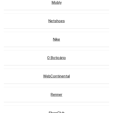
Mobly
Netshoes
Nike
O Boticário
WebContinental
Renner