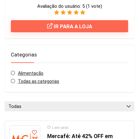
Avaliação do usuário:
5
(
1
vote)
IR PARA A LOJA
Categorias
Alimentação
Todas as categorias
Todas
1 ano atrás
Mercafé: Até 42% OFF em