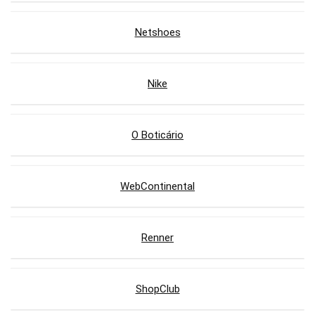
Netshoes
Nike
O Boticário
WebContinental
Renner
ShopClub