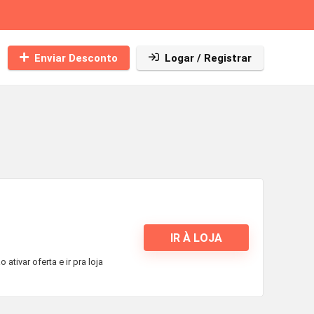
Enviar Desconto
Logar / Registrar
IR À LOJA
tivar oferta e ir pra loja