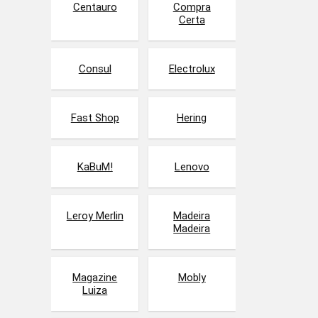
Centauro
Compra
Certa
Consul
Electrolux
Fast Shop
Hering
KaBuM!
Lenovo
Leroy Merlin
Madeira
Madeira
Magazine
Mobly
Luiza