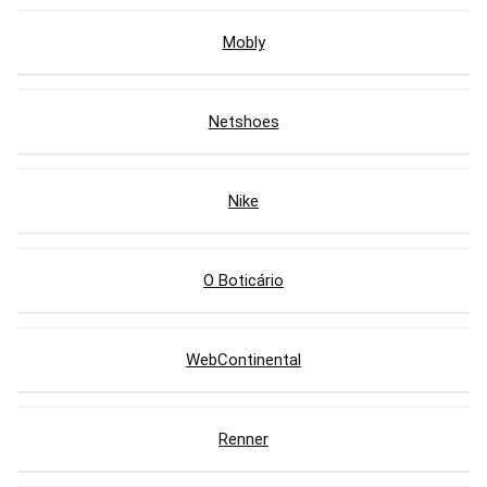
Mobly
Netshoes
Nike
O Boticário
WebContinental
Renner