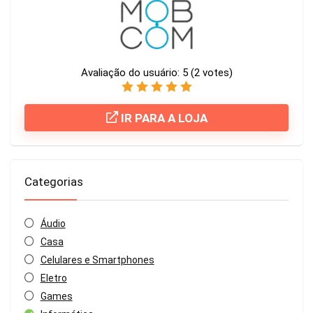
Avaliação do usuário:
5
(
2
votes)
IR PARA A LOJA
Categorias
Áudio
Casa
Celulares e Smartphones
Eletro
Games