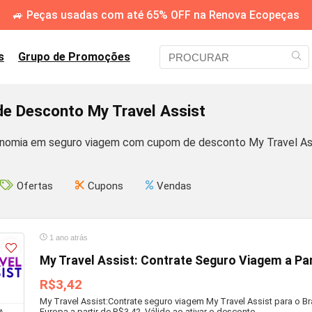
🚙 Peças usadas com até 65% OFF na Renova Ecopeças
s
Grupo de Promoções
e Desconto My Travel Assist
nomia em seguro viagem com cupom de desconto My Travel Ass
Ofertas
Cupons
Vendas
1 ano atrás
My Travel Assist: Contrate Seguro Viagem a Par
R$3,42
My Travel Assist:Contrate seguro viagem My Travel Assist para o Bra
Europa a partir de R$3,42. Válido ao ativar o desconto.