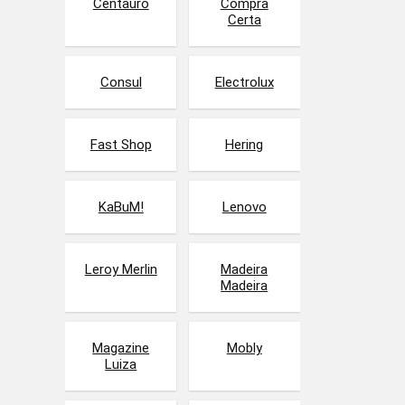
Centauro
Compra
Certa
Consul
Electrolux
Fast Shop
Hering
KaBuM!
Lenovo
Leroy Merlin
Madeira
Madeira
Magazine
Mobly
Luiza