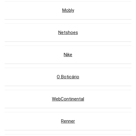
Mobly
Netshoes
Nike
O Boticário
WebContinental
Renner