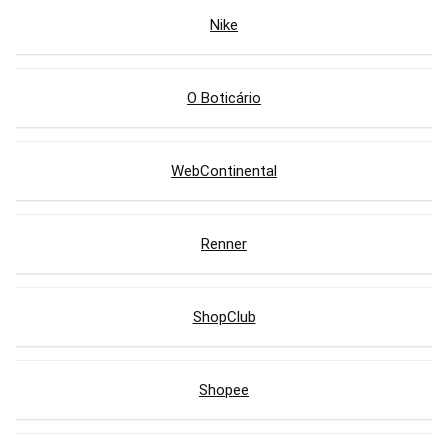
Nike
O Boticário
WebContinental
Renner
ShopClub
Shopee