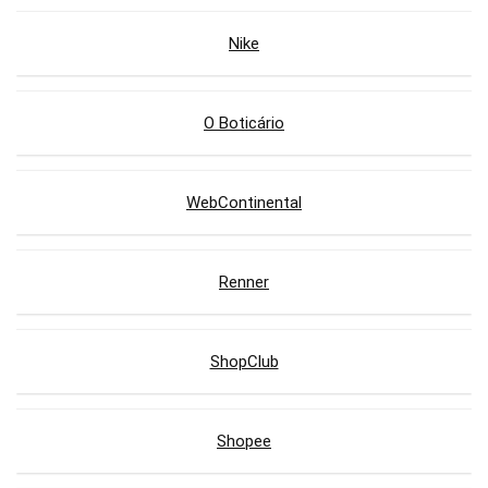
Nike
O Boticário
WebContinental
Renner
ShopClub
Shopee