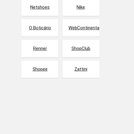
Netshoes
Nike
O Boticário
WebContinental
Renner
ShopClub
Shopee
Zattini