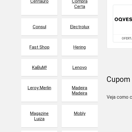
Centauro
Compra
Certa
Consul
Electrolux
OFERT
Fast Shop
Hering
KaBuM!
Lenovo
Cupom 
Leroy Merlin
Madeira
Madeira
Veja como c
Magazine
Mobly
Luiza