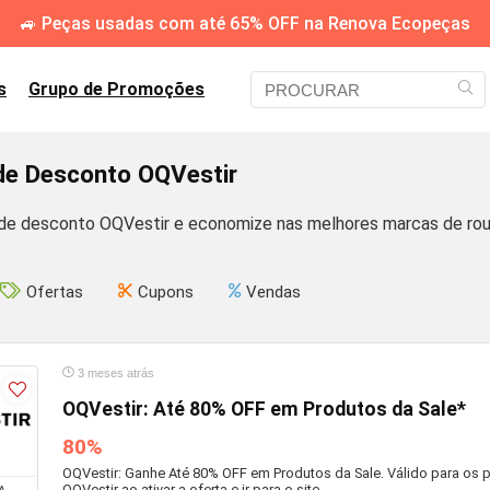
🚙 Peças usadas com até 65% OFF na Renova Ecopeças
s
Grupo de Promoções
e Desconto OQVestir
e desconto OQVestir e economize nas melhores marcas de rou
Ofertas
Cupons
Vendas
3 meses atrás
OQVestir: Até 80% OFF em Produtos da Sale*
80%
OQVestir: Ganhe Até 80% OFF em Produtos da Sale. Válido para os 
OQVestir ao ativar a oferta e ir para o site.