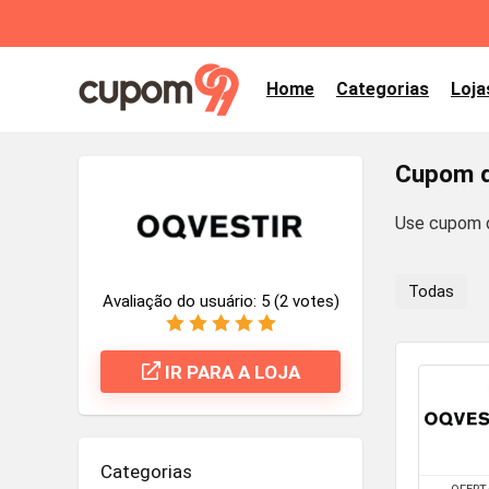
Home
Categorias
Loja
Cupom d
Use cupom d
Todas
Avaliação do usuário:
5
(
2
votes)
IR PARA A LOJA
Categorias