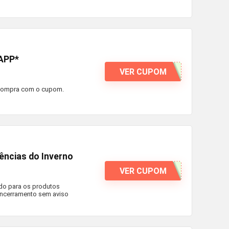
 APP*
VER CUPOM
a compra com o cupom.
ências do Inverno
VER CUPOM
ido para os produtos
u encerramento sem aviso