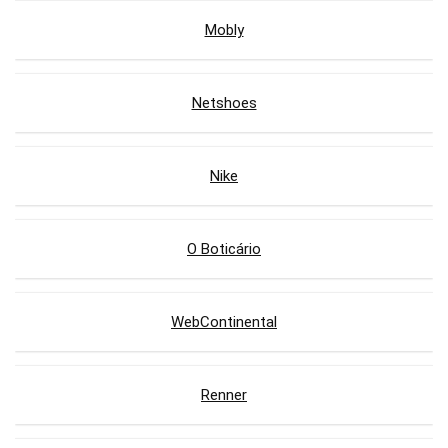
Mobly
Netshoes
Nike
O Boticário
WebContinental
Renner