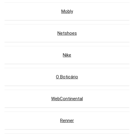
Mobly
Netshoes
Nike
O Boticário
WebContinental
Renner