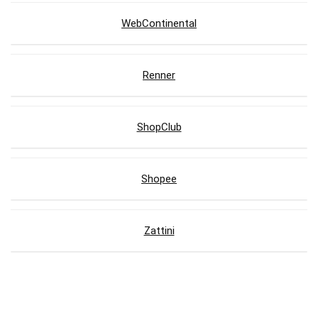
WebContinental
Renner
ShopClub
Shopee
Zattini