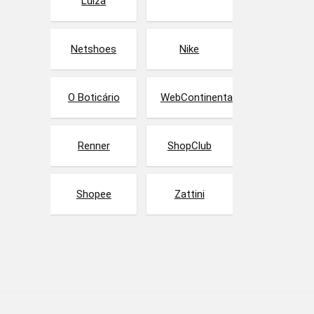
Luiza
Netshoes
Nike
O Boticário
WebContinental
Renner
ShopClub
Shopee
Zattini