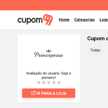
Home
Categorias
Loja
Cupom d
Todas
Avaliação do usuário:
Seja o
primeiro!
IR PARA A LOJA