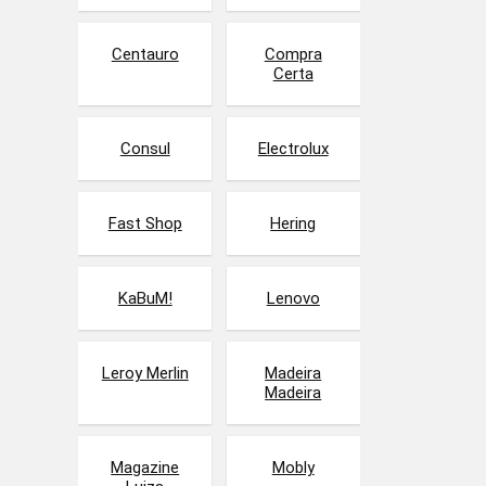
Centauro
Compra
Certa
Consul
Electrolux
Fast Shop
Hering
KaBuM!
Lenovo
Leroy Merlin
Madeira
Madeira
Magazine
Mobly