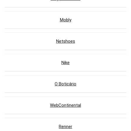
Mobly
Netshoes
Nike
O Boticário
WebContinental
Renner