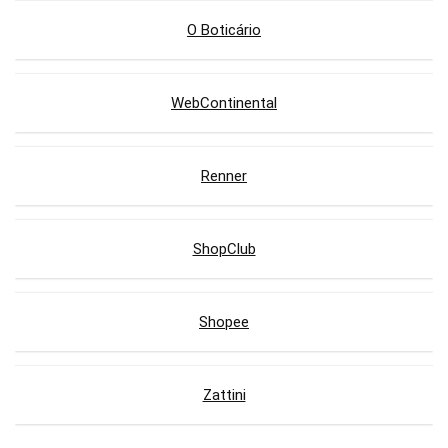
O Boticário
WebContinental
Renner
ShopClub
Shopee
Zattini