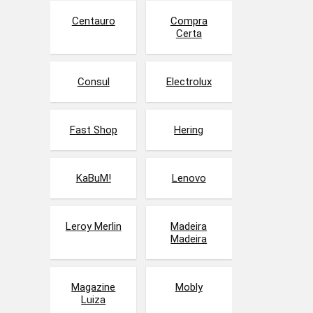
Centauro
Compra
Certa
Consul
Electrolux
Fast Shop
Hering
KaBuM!
Lenovo
Leroy Merlin
Madeira
Madeira
Magazine
Mobly
Luiza