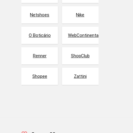
Netshoes
Nike
O Boticário
WebContinental
Renner
ShopClub
Shopee
Zattini