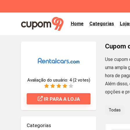
Home
Categorias
Loja
Cupom d
Use cupom d
uma ampla g
hora de paga
Avaliação do usuário:
4
(
2
votes)
Além disso,
opções e pr
IR PARA A LOJA
Todas
Categorias