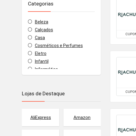
Categorias
Beleza
Calçados
CUPO
Casa
Cosméticos e Perfumes
Eletro
Infantil
Informática
Joias e Relógios
Malas e Mochilas
CUPO
Lojas de Destaque
Moda
Móveis e Decoração
Todas as categorias
AliExpress
Amazon