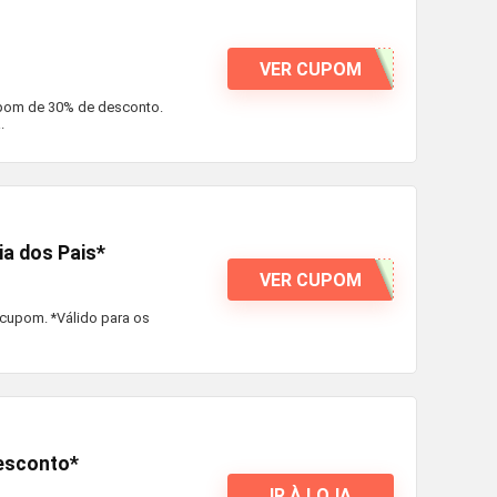
VER CUPOM
upom de 30% de desconto.
.
a dos Pais*
VER CUPOM
 cupom. *Válido para os
esconto*
IR À LOJA