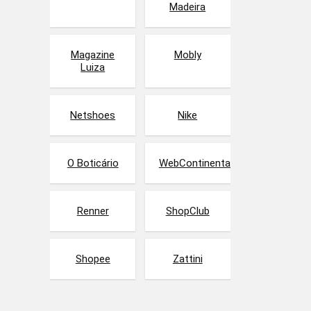
Madeira
Magazine
Mobly
Luiza
Netshoes
Nike
O Boticário
WebContinental
Renner
ShopClub
Shopee
Zattini