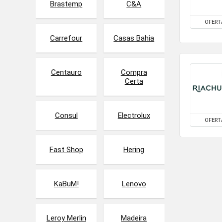
Brastemp
C&A
OFERT
Carrefour
Casas Bahia
Centauro
Compra
Certa
Consul
Electrolux
OFERT
Fast Shop
Hering
KaBuM!
Lenovo
Leroy Merlin
Madeira