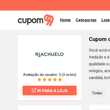
Home
Categorias
Loja
Cupom d
Você está n
tradição e é
qualidade e 
relógios, a
Avaliação do usuário:
5
(
3
votes)
sandália, bo
IR PARA A LOJA
Todas