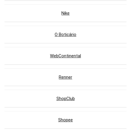
Nike
O Boticário
WebContinental
Renner
ShopClub
Shopee