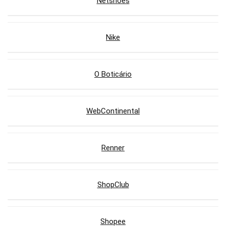
Netshoes
Nike
O Boticário
WebContinental
Renner
ShopClub
Shopee