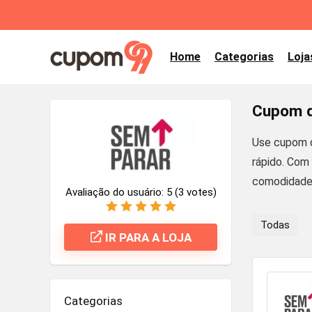
Home
Categorias
Loja
Cupom d
Use cupom d
rápido. Com
comodidade 
Avaliação do usuário:
5
(
3
votes)
Todas
IR PARA A LOJA
Categorias