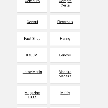
Centauro
Compra
Certa
Consul
Electrolux
Fast Shop
Hering
KaBuM!
Lenovo
Leroy Merlin
Madeira
Madeira
Magazine
Mobly
Luiza