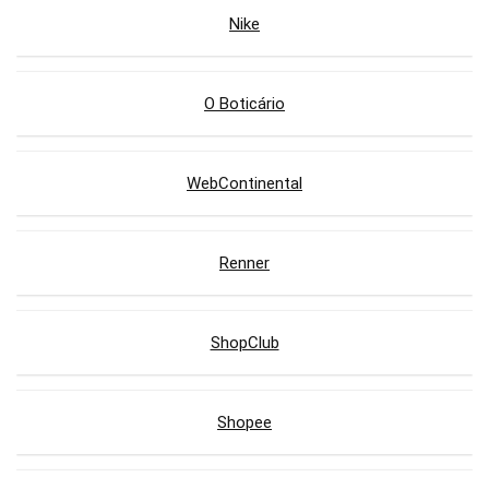
Nike
O Boticário
WebContinental
Renner
ShopClub
Shopee