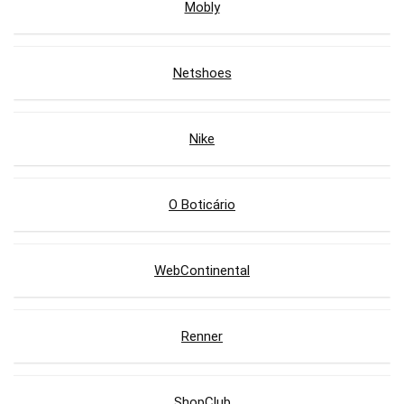
Mobly
Netshoes
Nike
O Boticário
WebContinental
Renner
ShopClub