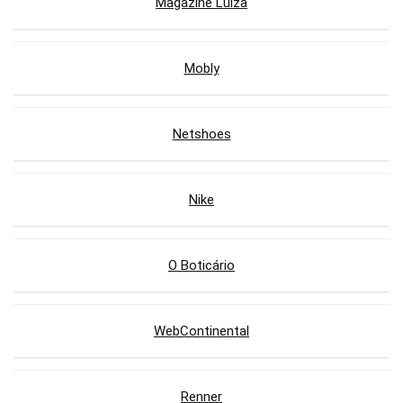
Magazine Luiza
Mobly
Netshoes
Nike
O Boticário
WebContinental
Renner