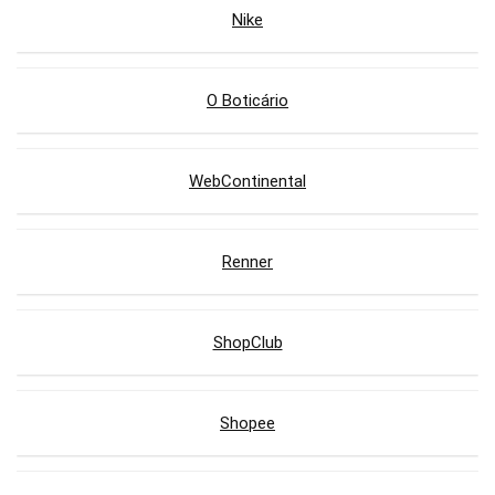
Nike
O Boticário
WebContinental
Renner
ShopClub
Shopee