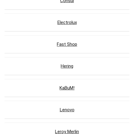
Consul
Electrolux
Fast Shop
Hering
KaBuM!
Lenovo
Leroy Merlin