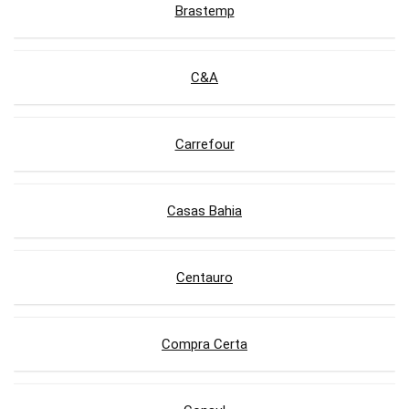
Brastemp
C&A
Carrefour
Casas Bahia
Centauro
Compra Certa