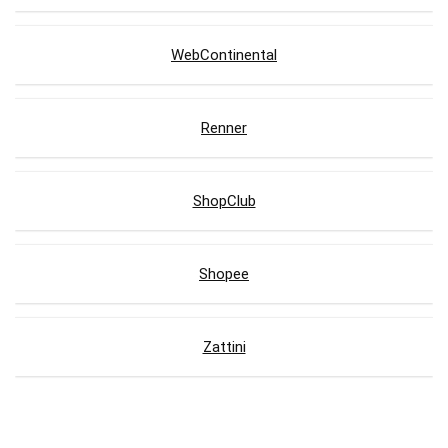
WebContinental
Renner
ShopClub
Shopee
Zattini