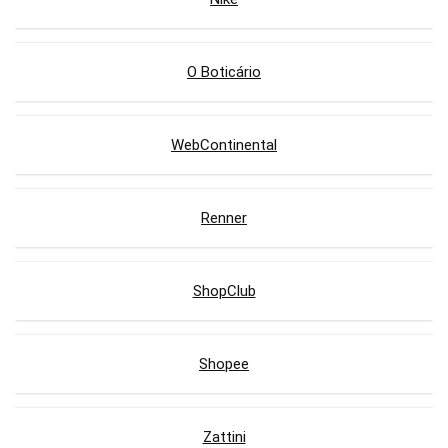
O Boticário
WebContinental
Renner
ShopClub
Shopee
Zattini