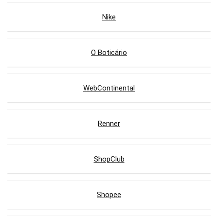
Nike
O Boticário
WebContinental
Renner
ShopClub
Shopee