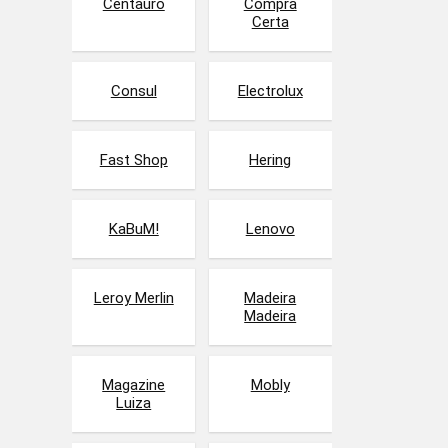
Centauro
Compra
Certa
Consul
Electrolux
Fast Shop
Hering
KaBuM!
Lenovo
Leroy Merlin
Madeira
Madeira
Magazine
Mobly
Luiza