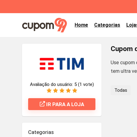
Home
Categorias
Loja
Cupom d
Use cupom d
tem ultra ve
Avaliação do usuário:
5
(
1
vote)
Todas
IR PARA A LOJA
Categorias