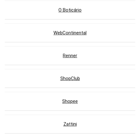
O Boticário
WebContinental
Renner
ShopClub
Shopee
Zattini