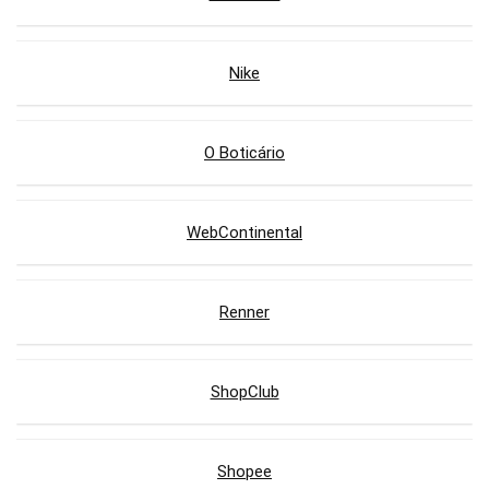
Nike
O Boticário
WebContinental
Renner
ShopClub
Shopee