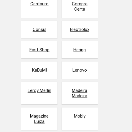
Centauro
Compra
Certa
Consul
Electrolux
Fast Shop
Hering
KaBuM!
Lenovo
Leroy Merlin
Madeira
Madeira
Magazine
Mobly
Luiza